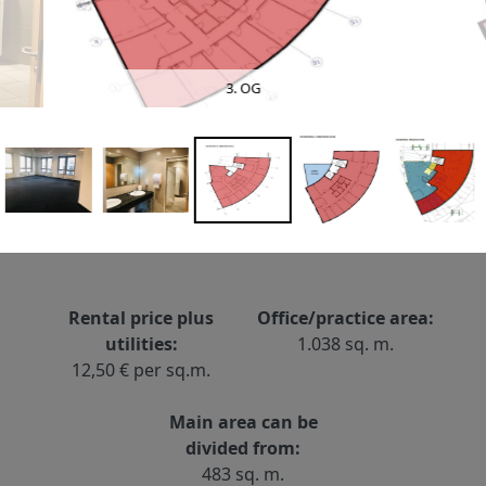
3. OG
Rental price plus
Office/practice area:
utilities:
1.038 sq. m.
12,50 € per sq.m.
Main area can be
divided from:
483 sq. m.