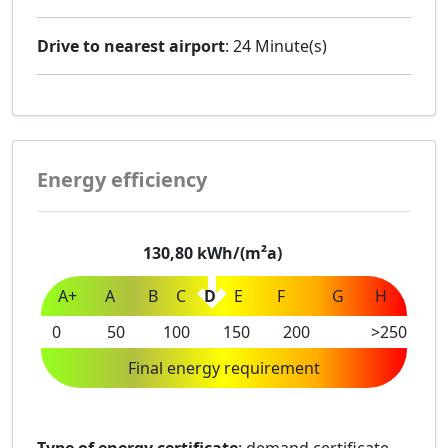
Drive to nearest airport
: 24 Minute(s)
Energy efficiency
130,80
kWh/(m²a)
A+
A
B
C
D
E
F
G
H
0
50
100
150
200
>250
Final energy requirement