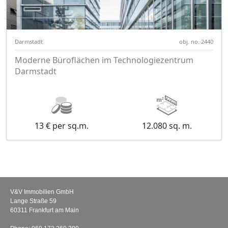
Darmstadt
obj. no. 2440
Moderne Büroflächen im Technologiezentrum
Darmstadt
13 € per sq.m.
12.080 sq. m.
V&V Immobilien GmbH
Lange Straße 59
60311 Frankfurt am Main