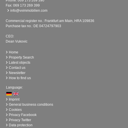
Phone:
069 173 269 390
Fax: 069 173 269 399
info@vvimmobilien.com
Commercial register no.: Frankfurt am Main, HRA 109836
Purchase tax no.: DE 04724797903
CEO:
Dean Vukovic
Home
Property Search
Latest objects
Contact us
Newsletter
How to find us
Language:
Imprint
General business conditions
Cookies
Privacy Facebook
Privacy Twitter
Data protection