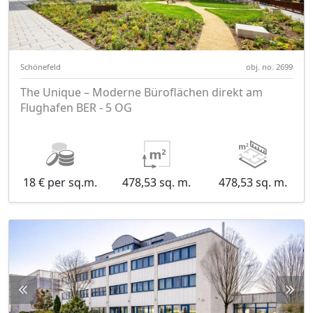
Schönefeld
obj. no. 2699
The Unique – Moderne Büroflächen direkt am
Flughafen BER - 5 OG
18 € per sq.m.
478,53 sq. m.
478,53 sq. m.