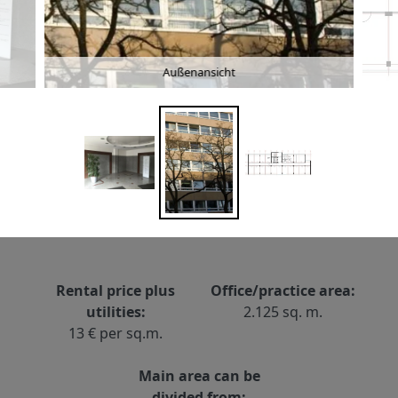
Außenansicht
Rental price plus
Office/practice area:
utilities:
2.125 sq. m.
13 € per sq.m.
Main area can be
divided from: