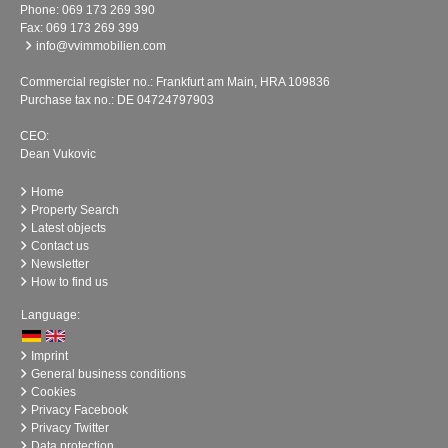
Phone:
069 173 269 390
Fax: 069 173 269 399
info@vvimmobilien.com
Commercial register no.: Frankfurt am Main, HRA 109836
Purchase tax no.: DE 04724797903
CEO:
Dean Vukovic
Home
Property Search
Latest objects
Contact us
Newsletter
How to find us
Language:
Imprint
General business conditions
Cookies
Privacy Facebook
Privacy Twitter
Data protection