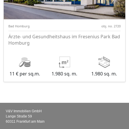
Bad Homburg
obj. no. 2720
Ärzte- und Gesundheitshaus im Fresenius Park Bad
Homburg
11 € per sq.m.
1.980 sq. m.
1.980 sq. m.
V&V Immobilien GmbH
Lange Straße 59
60311 Frankfurt am Main