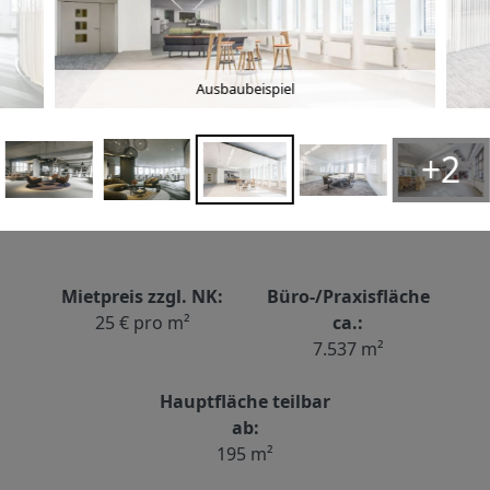
Ausbaubeispiel
+2
Mietpreis zzgl. NK:
Büro-/Praxisfläche
25 € pro m²
ca.:
7.537 m²
Hauptfläche teilbar
ab:
195 m²