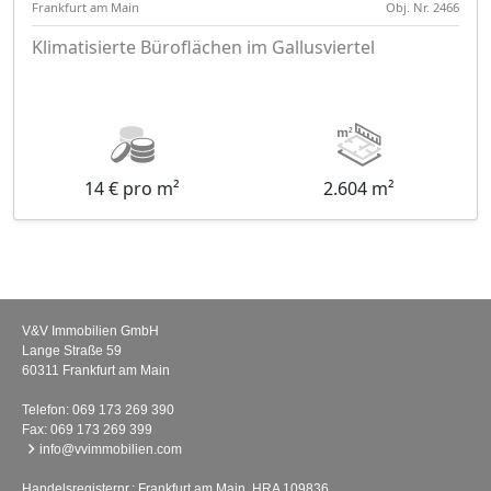
Frankfurt am Main
Obj. Nr. 2466
Klimatisierte Büroflächen im Gallusviertel
14 € pro m²
2.604 m²
V&V Immobilien GmbH
Lange Straße 59
60311 Frankfurt am Main
Telefon:
069 173 269 390
Fax: 069 173 269 399
info@vvimmobilien.com
Handelsregisternr.: Frankfurt am Main, HRA 109836