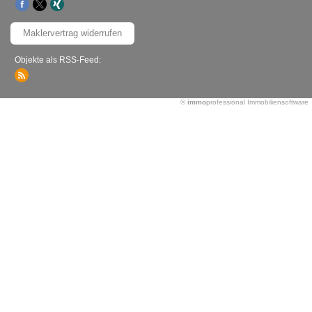
Maklervertrag widerrufen
Objekte als RSS-Feed:
©
immo
professional
Immobiliensoftware