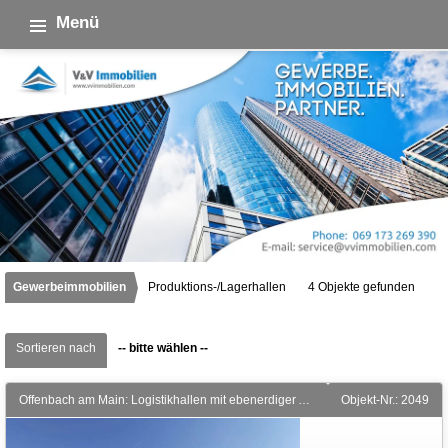
Menü
Gewerbeimmobilien
Produktions-/Lagerhallen
4 Objekte gefunden
Sortieren nach
-- bitte wählen --
Offenbach am Main: Logistikhallen mit ebenerdiger Andienung
Objekt-Nr.: 2049