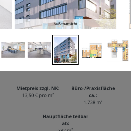
Außenansicht
Mietpreis zzgl. NK:
Büro-/Praxisfläche
13,50 € pro m²
ca.:
1.738 m²
Hauptfläche teilbar
ab:
292 m²