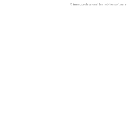
©
immo
professional
Immobiliensoftware