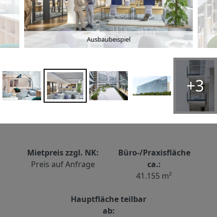
Ausbaubeispiel
+3
Mietpreis zzgl. NK:
Büro-/Praxisfläche
Preis auf Anfrage
ca.:
41.155 m²
Hauptfläche teilbar
ab: