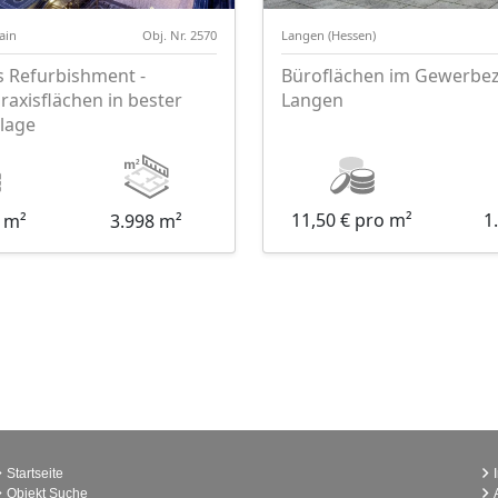
ain
Obj. Nr. 2570
Langen (Hessen)
 Refurbishment -
Büroflächen im Gewerbe
axisflächen in bester
Langen
lage
11,50 € pro m²
1
o m²
3.998 m²
Startseite
Objekt Suche