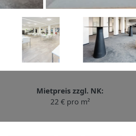
Mietpreis zzgl. NK:
22 € pro m²