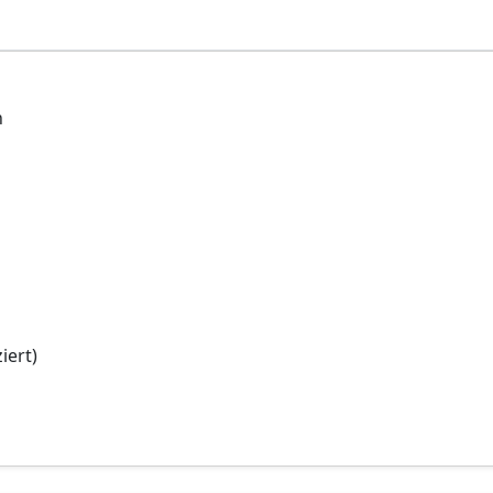
n
iert)