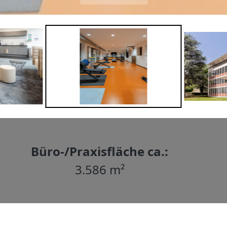
Büro-/Praxisfläche ca.:
3.586 m²