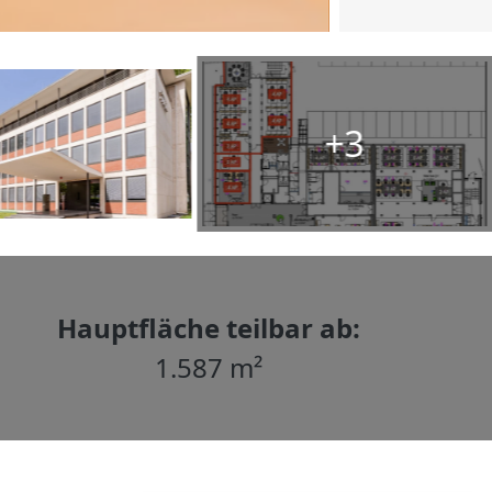
+3
Hauptfläche teilbar ab:
1.587 m²