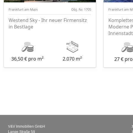
Frankfurt am Main
Obj. Nr. 1705
Frankfurt am M
Westend Sky - Ihr neuer Firmensitz
Komplettes
in Bestlage
Moderne Pr
Innenstadt
36,50 € pro m²
2.070 m²
27 € pr
V&V Immobilien GmbH
Lange Straße 59