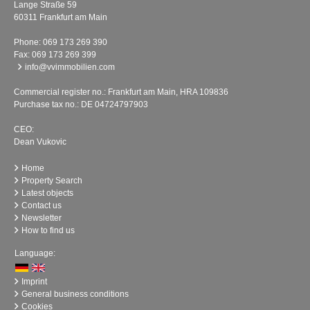
Lange Straße 59
60311 Frankfurt am Main
Phone:
069 173 269 390
Fax: 069 173 269 399
info@vvimmobilien.com
Commercial register no.: Frankfurt am Main, HRA 109836
Purchase tax no.: DE 04724797903
CEO:
Dean Vukovic
Home
Property Search
Latest objects
Contact us
Newsletter
How to find us
Language:
Imprint
General business conditions
Cookies