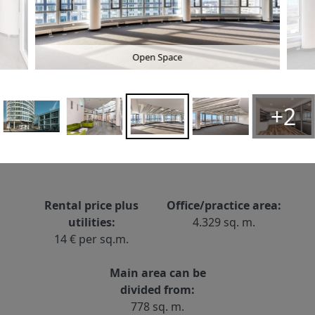
Open Space
+2
Rental price plus
Office/practice area:
utilities:
4.329 sq. m.
14 € per sq.m.
Main area can be
divided from:
778 sq. m.