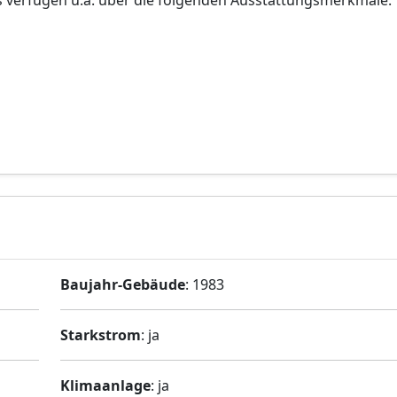
s verfügen u.a. über die folgenden Ausstattungsmerkmale:
Baujahr-Gebäude
: 1983
Starkstrom
: ja
Klimaanlage
: ja