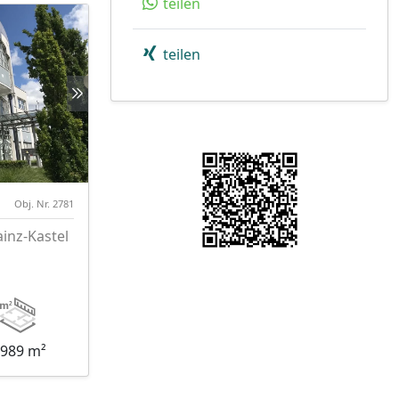
teilen
teilen
Obj. Nr. 2781
ainz-Kastel
.989 m²