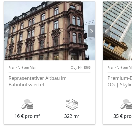
Frankfurt am Main
Obj. Nr. 1566
Frankfurt am M
Repräsentativer Altbau im
Premium-Bü
Bahnhofsviertel
OG | Skyli
16 € pro m²
322 m²
35 € pr