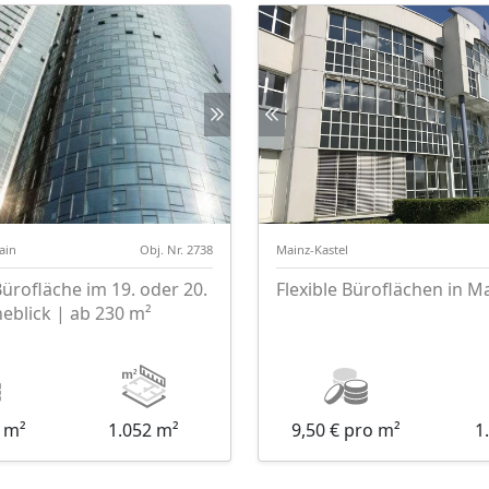
ain
Obj. Nr. 2738
Mainz-Kastel
rofläche im 19. oder 20.
Flexible Büroflächen in M
neblick | ab 230 m²
o m²
1.052 m²
9,50 € pro m²
1