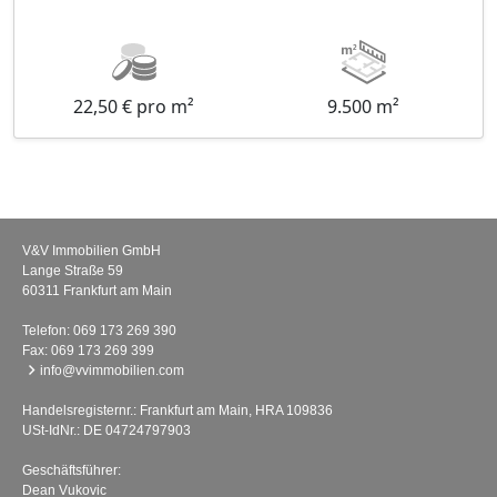
22,50 € pro m²
9.500 m²
V&V Immobilien GmbH
Lange Straße 59
60311 Frankfurt am Main
Telefon:
069 173 269 390
Fax: 069 173 269 399
info@vvimmobilien.com
Handelsregisternr.: Frankfurt am Main, HRA 109836
USt-IdNr.: DE 04724797903
Geschäftsführer:
Dean Vukovic