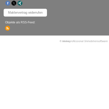
Maklervertrag widerrufen
Objekte als RSS-Feed:
©
immo
professional
Immobiliensoftware