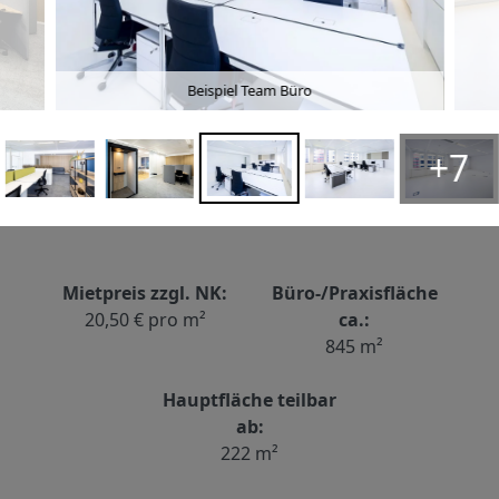
Beispiel Team Büro
+7
Mietpreis zzgl. NK:
Büro-/Praxisfläche
20,50 € pro m²
ca.:
845 m²
Hauptfläche teilbar
ab:
222 m²