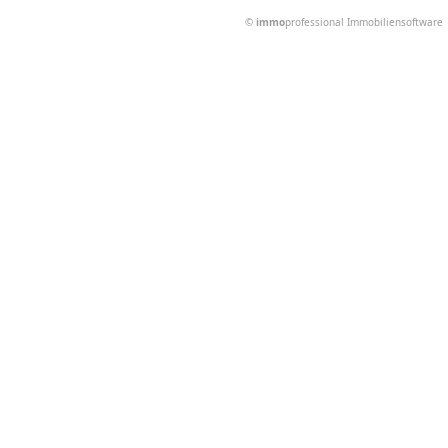
©
immo
professional
Immobiliensoftware