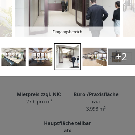
Eingangsbereich
+2
Mietpreis zzgl. NK:
Büro-/Praxisfläche
27 € pro m²
ca.:
3.998 m²
Hauptfläche teilbar
ab: