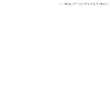
©
immo
professional
Immobiliensoftware