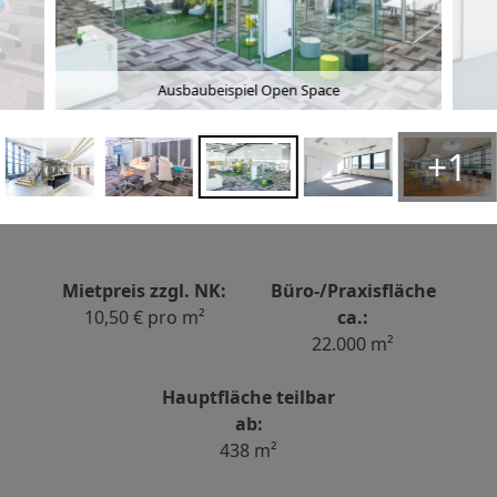
Ausbaubeispiel Open Space
+1
Mietpreis zzgl. NK:
Büro-/Praxisfläche
10,50 € pro m²
ca.:
22.000 m²
Hauptfläche teilbar
ab:
438 m²